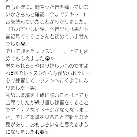
音も正確に。間違った音を弾いていな
いかきちんと確認…今までテキトーに
音を読んでいたことがわかりました。
（お恥ずかしい話、ヘ音記号は愚かト
音記号ですらきちんと読めていません
でした😭）
そして迎えたレッスン、、、とても褒
めてもらえました😭✨
褒められるとやはり嬉しいものですよ
ね❣️次のレッスンからも褒められたい一
心で練習してレッスンへ行くようにな
りました（笑）
初めは楽譜を正確に読むことはとても
苦痛でしたが繰り返し練習をすること
でマイナスなイメージがなくなりまし
た。そして楽譜を見ることで新たな発
見があり、おもしろいなと思えるよう
になりました💪🏻✨