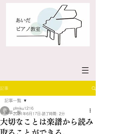
記事
記事一覧
pfmiku1216
記事一覧
2021年6月17日
読了時間: 2分
大切なことは楽譜から読み
トップ 5
取ることができる。
旅行