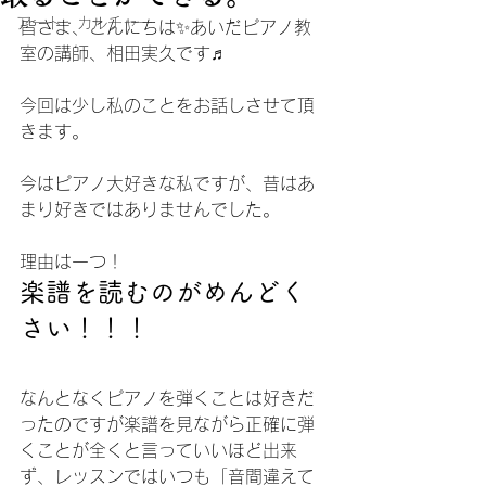
アート・カルチャー
皆さま、こんにちは✨あいだピアノ教
室の講師、相田実久です♬
今回は少し私のことをお話しさせて頂
きます。
今はピアノ大好きな私ですが、昔はあ
まり好きではありませんでした。
理由は一つ！
楽譜を読むのがめんどく
さい！！！
なんとなくピアノを弾くことは好きだ
ったのですが楽譜を見ながら正確に弾
くことが全くと言っていいほど出来
ず、レッスンではいつも「音間違えて