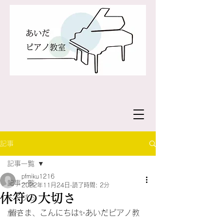
記事
記事一覧
pfmiku1216
記事一覧
2022年11月24日
読了時間: 2分
休符の大切さ
トップ 5
皆さま、こんにちは✨あいだピアノ教
旅行